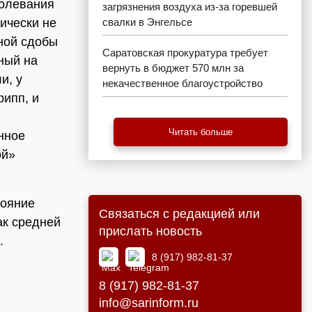
болевания
загрязнения воздуха из-за горевшей
ически не
свалки в Энгельсе
ной сдобы
Саратовская прокуратура требует
ный на
вернуть в бюджет 570 млн за
и, у
некачественное благоустройство
рипп, и
Читать больше
нное
ой»
тояние
Связаться с редакцией или
ак средней
прислать новость
.
8 (917) 982-81-37
8 (917) 982-81-37
info@sarinform.ru