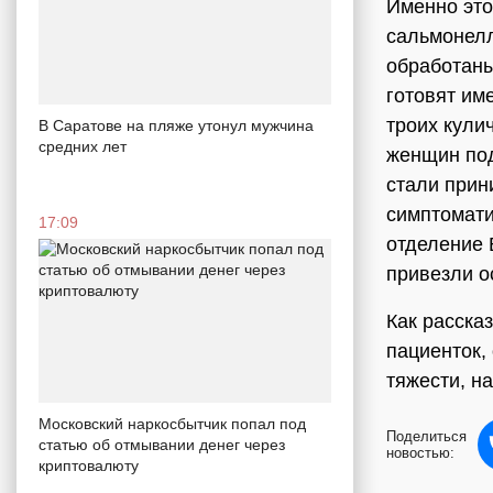
Именно это
сальмонелл
обработаны
готовят им
троих кули
В Саратове на пляже утонул мужчина
средних лет
женщин под
стали прин
симптомати
17:09
отделение 
привезли о
Как расска
пациенток,
тяжести, н
Московский наркосбытчик попал под
Поделиться
статью об отмывании денег через
новостью:
криптовалюту