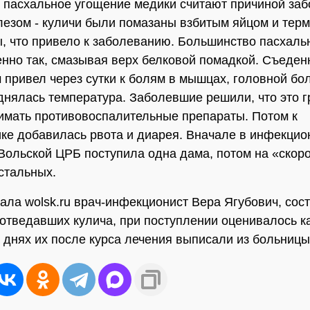
 пасхальное угощение медики считают причиной за
езом - куличи были помазаны взбитым яйцом и терм
, что привело к заболеванию. Большинство пасхаль
енно так, смазывая верх белковой помадкой. Съеден
ч привел через сутки к болям в мышцах, головной бол
нялась температура. Заболевшие решили, что это г
имать противовоспалительные препараты. Потом к
ке добавилась рвота и диарея. Вначале в инфекцио
Вольской ЦРБ поступила одна дама, потом на «скор
стальных.
зала wolsk.ru врач-инфекционист Вера Ягубович, сос
 отведавших кулича, при поступлении оценивалось к
а днях их после курса лечения выписали из больницы