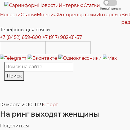
Новости
Интервью
Статьи
Темный режим
Новости
Статьи
Мнения
Фоторепортажи
Интервью
Вы
ре
Телефоны для связи
+7 (8452) 659-600
+7 (917) 982-81-37
Поиск
10 марта 2010, 11:31
Спорт
На ринг выходят женщины
Поделиться