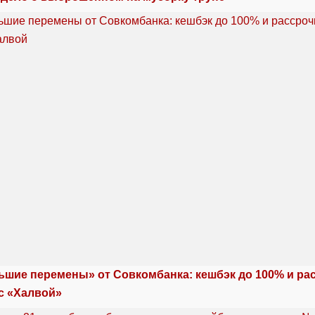
ьшие перемены» от Совкомбанка: кешбэк до 100% и ра
с «Халвой»