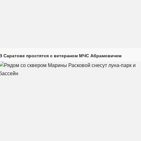
В Саратове простятся с ветераном МЧС Абрамовичем