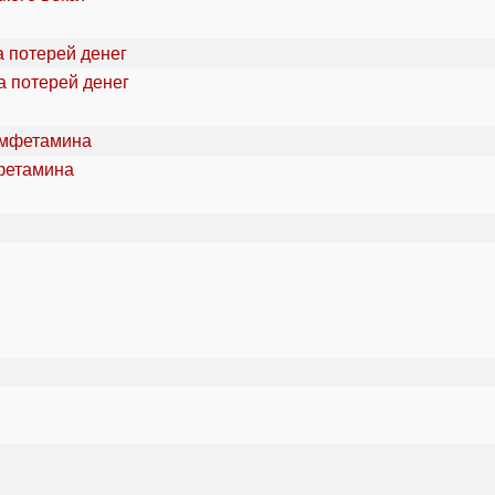
а потерей денег
фетамина