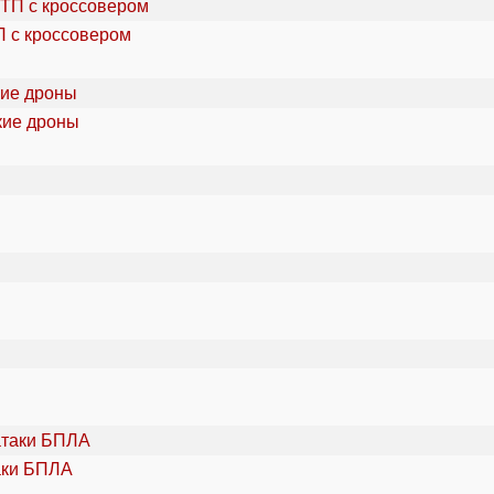
П с кроссовером
кие дроны
аки БПЛА