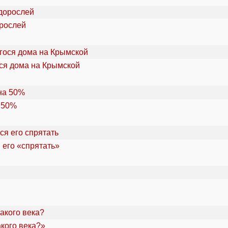
орослей
ся дома на Крымской
 50%
 его «спрятать»
акого века?»