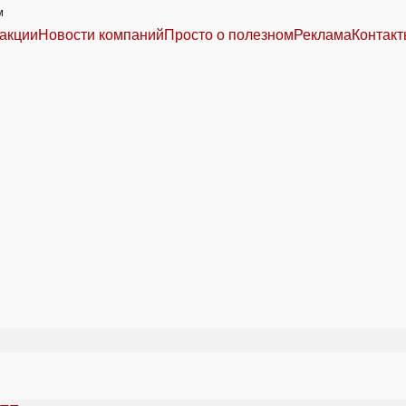
м
акции
Новости компаний
Просто о полезном
Реклама
Контак