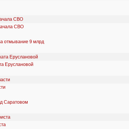
начала СВО
за отмывание 9 млрд
та Еруслановой
сти
од Саратовом
ста