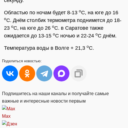
секунду.
о
Областью по ночам будет 8-13
С, на юге до 16
о
С. Днём столбик термометра поднимется до 18-
о
о
23
С, на юге до 26
С. в Саратове также
о
о
ожидается до 13-15
С ночью и 22-24
С днём.
о
Температура воды в Волге + 21,3
С.
Поделиться
новостью:
Подпишитесь на наши каналы и получайте самые
важные и интересные новости первым
Max