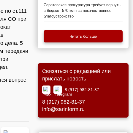
Саратовская прокуратура требует вернуть
 по ст.111
в бюджет 570 млн за некачественное
благоустройство
еля СО при
вокат
ав
Читать больше
о дела. 5
ом передачи
при
дел.
Связаться с редакцией или
прислать новость
тся вопрос
8 (917) 982-81-37
8 (917) 982-81-37
info@sarinform.ru