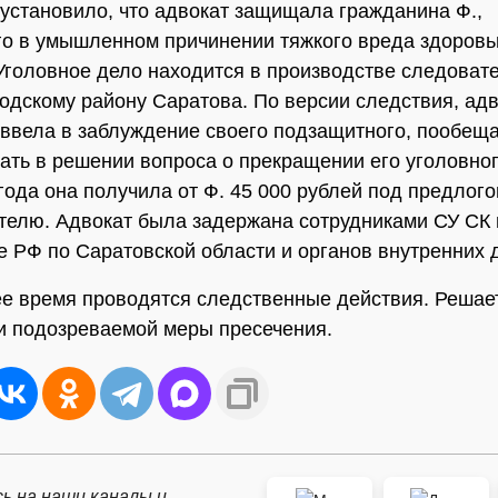
установило, что адвокат защищала гражданина Ф.,
о в умышленном причинении тяжкого вреда здоровью
 Уголовное дело находится в производстве следоват
одскому району Саратова. По версии следствия, ад
ввела в заблуждение своего подзащитного, пообещ
ать в решении вопроса о прекращении его уголовног
года она получила от Ф. 45 000 рублей под предлог
телю. Адвокат была задержана сотрудниками СУ СК 
е РФ по Саратовской области и органов внутренних 
е время проводятся следственные действия. Решае
и подозреваемой меры пресечения.
ь на наши каналы и