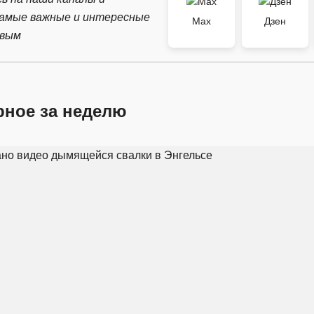
самые важные и интересные
Max
Дзен
рвым
рное за неделю