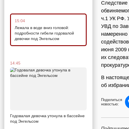
Следствие 
обвиняемог
ч.1 УК РФ.
15:04
УВД по Зав
Лежала в воде вниз головой:
подробности гибели годовалой
намеренно 
девочки под Энгельсом
содействов
июня 2009 
их следова
14:45
прокуратур
В настояще
об избрани
Поделиться
новостью:
Годовалая девочка утонула в бассейне
под Энгельсом
Подпишитес