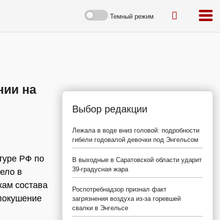
Темный режим
нии на
Выбор редакции
Лежала в воде вниз головой: подробности
гибели годовалой девочки под Энгельсом
туре РФ по
В выходные в Саратовской области ударит
39-градусная жара
ело в
кам состава
Роспотребнадзор признал факт
 покушение
загрязнения воздуха из-за горевшей
свалки в Энгельсе