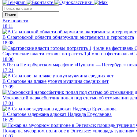
Поиск
Все новости
18:11
В Саратовской области обнаружили экстремиста и террориста
18:08
Саратовские власти готовы потратить 1,4 млн на фестиваль «
18:00
ВТБ: на Петербургском марафоне «Пушкин — Петербург» появи
17:21
В Саратове на пляже утонул мужчина средних лет
17:09
Московский наркосбытчик попал под статью об отмывании ден
17:01
В Саратове задержана адвокат Надежда Ерусланова
16:29
Пожар на мусорном полигоне в Энгельсе: «площадь тушения»
16:02