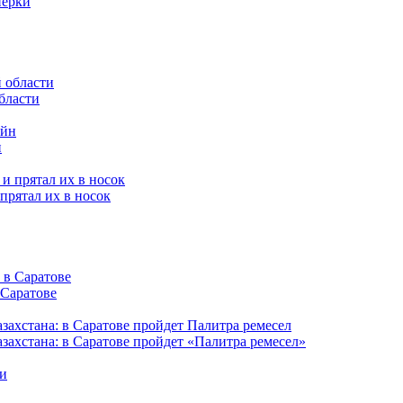
нерки
бласти
н
прятал их в носок
 Саратове
захстана: в Саратове пройдет «Палитра ремесел»