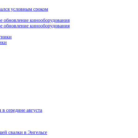
лался условным сроком
ое обновление кинооборудования
ики
 в середине августа
шей свалки в Энгельсе