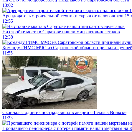
13:02
Арендодатель строительной техники скрыл от налоговиков 15 
12:55
На стройке моста в Саратове нашли мигрантов-нелегалов
12:38
Команду ГИМС МЧС из Саратовской области признали лучшей
11:55
Скончался один из пострадавших в аварии c Lexus в Вольске
11:23
Пропавшего пенсионера с потерей памяти нашли мертвым на 