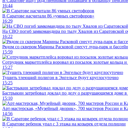
В Саратове ищут родственников попавшей в больницу пенсио
16:44
В Саратове насчитали 86 «умных светофоров»
16:29
На СВО погиб замкомандира по тылу Хвалов из Саратовской о
16:22
Рядом со сквером Марины Расковой снесут луна-парк и бассей
15:59
Сотрудник маркетплейса воровал из посылок золотые кольца и 
15:27
Тушить тлеющий полигон в Энгельсе будут круглосуточно
15:25
Бастрыкин затребовал доклад по делу о разрушающемся доме в
15:10
Арт-мастерская, «Музейный дворик», 700 мастеров России и Ка
14:56
В Саратове ребенок упал с 3 этажа на козырек отдела полиции