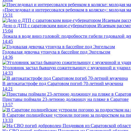
«Преследовал и интересовался ребенком в коляске»: молодая м
15:31
Дело о ДТП с саратовским вице-губернатором Исаевым рассмо
15:04
Лежала в воде вниз головой: подробности гибели годовалой д
14:45
Годовалая девочка утонула в бассейне под Энгельсом
14:36
Уголовник застал бывшую сожительницу с мужчиной и ударил 
14:33
В автокатастрофе под Саратовом погиб 70-летний мужчина
14:21
Приставы поймали 23-летнюю должницу на пляже в Саратове
13:57
В Саратове полицейские устроили погоню за подростком на п
13:33
На СВО погиб доброволец Поздняков из Саратовской области