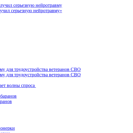
лучил серьезную нейротравму»
му для трудоустройства ветеранов СВО
ает волны спроса
аранов