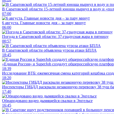
В Саратовской области 15-летний юноша нырнул в воду и «по
07:00
6 августа. Главные новости дня – за пару минут
06:00
Погода в Саратовской области: 37-градусная жара в пятницу
00:57
В Саратовской области объявлена угроза атаки БПЛА
18:45
«Единая Россия» и SuperJob создадут общероссийскую платфор
18:39
Исследование ВТБ: ежемесячная смена категорий кешбэка созд
18:20
Инспекторы ГИБДД раскрыли незаконную перевозку 38 туш б
17:40
Обнародовано видео дымящейся свалки в Энгельсе
16:45