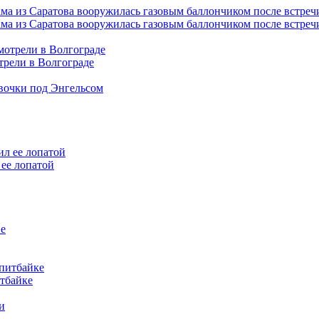
ама из Саратова вооружилась газовым баллончиком после встреч
трели в Волгограде
евочки под Энгельсом
ее лопатой
итбайке