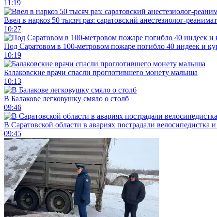
11:19
Ввел в наркоз 50 тысяч раз: саратовский анестезиолог-реанима
10:27
Под Саратовом в 100-метровом пожаре погибло 40 индеек и ку
10:19
Балаковские врачи спасли проглотившего монету малыша
10:13
В Балакове легковушку смяло о столб
09:46
В Саратовской области в авариях пострадали велосипедистка 
09:45