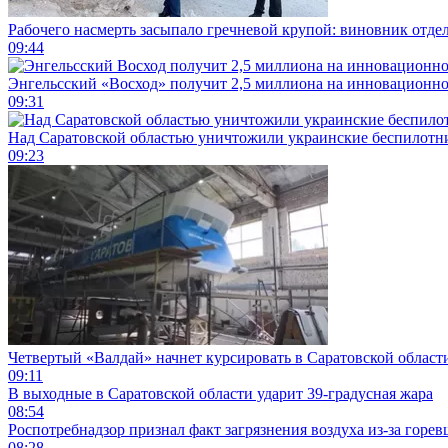
Рабочего насмерть засыпало гречневой крупой: виновник отде
09:44
Энгельсский «Восход» получит 2,5 миллиона на инновационн
09:31
Над Саратовской областью уничтожили украинские беспилотн
09:23
Четвертый «Валдай» начнет курсировать в Саратовской области
09:11
В выходные в Саратовской области ударит 39-градусная жара
08:54
Роспотребнадзор признал факт загрязнения воздуха из-за горев
08:28