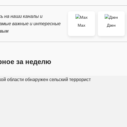
ь на наши каналы и
самые важные и интересные
Max
Дзен
рвым
рное за неделю