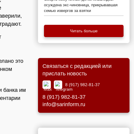
осуждена экс-чиновница, прикрывавшая
е
семью извергов за взятки
аверили,
традают.
Читать больше
т
елано это
Связаться с редакцией или
анком
прислать новость
8 (917) 982-81-37
и банка им
8 (917) 982-81-37
ментарии
info@sarinform.ru