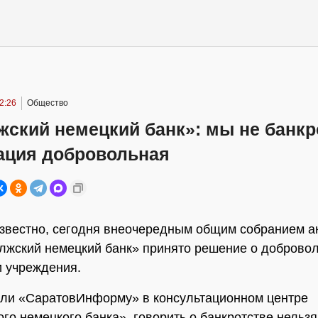
2:26
Общество
жский немецкий банк»: мы не банкр
ация добровольная
известно, сегодня внеочередным общим собранием а
жский немецкий банк» принято решение о доброво
 учреждения.
ли «СаратовИнформу» в консультационном центре
го немецкого банка», говорить о банкротстве нельзя