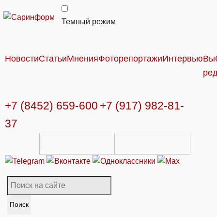
Темный режим
Новости
Статьи
Мнения
Фоторепортажи
Интервью
Вы
ре
+7 (8452) 659-600
+7 (917) 982-81-
37
Поиск