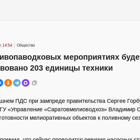
, 14:54
Общество
тивопаводковых мероприятиях буде
твовано 203 единицы техники
шнем ПДС при зампреде правительства Сергее Горб
ФГУ «Управление «Саратовмелиоводхоз» Владимир 
готовности мелиоративных объектов к поливному се
помнил, что сейчас проводится ревизия насосных ст