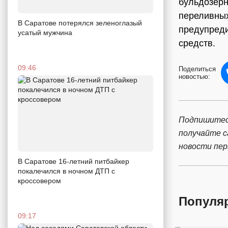
бульдозерн
переливных
В Саратове потерялся зеленоглазый
предупреди
усатый мужчина
средств.
09:46
Поделиться
новостью:
Подпишитес
получайте 
новости пе
В Саратове 16-летний питбайкер
покалечился в ночном ДТП с
кроссовером
Популя
09:17