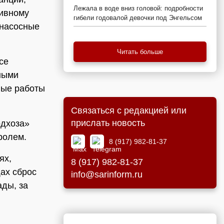
Лежала в воде вниз головой: подробности
ливному
гибели годовалой девочки под Энгельсом
 насосные
Читать больше
се
ными
ные работы
Связаться с редакцией или
прислать новость
одхоза»
ролем.
8 (917) 982-81-37
ях,
8 (917) 982-81-37
ах сброс
info@sarinform.ru
ады, за