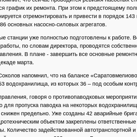
ся график их ремонта. При этом к предстоящему по
нируется отремонтировать и привести в порядок 143
586 основных насосно-силовых агрегатов.
ые станции уже полностью подготовлены к работе. В
работы, по словам директора, проводятся собствен
авления. В плане - завершить все основные ремонт
декаде марта.
околов напомнил, что на балансе «Саратовмелиов
53 водохранилища, из которых 36 – под особым конт
правления, говоря о противопаводковых мероприяти
то для пропуска паводка на некоторых водохранилищ
 снижен предельно. Уже созданы 42 аварийные бриг
ротехническим объектом закреплены ответственные
ы. Количество задействованной автотранспортной и