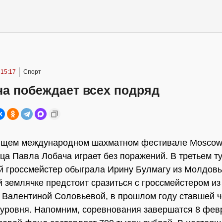
 15:17
Спорт
на побеждает всех подряд
ящем международном шахматном фестивале Moscow
ца Павла Лобача играет без поражений. В третьем т
й гроссмейстер обыграла Ирину Булмагу из Молдов
 землячке предстоит сразиться с гроссмейстером из
 Валентиной Соловьевой, в прошлом году ставшей 
 уровня. Напомним, соревнования завершатся 8 фев