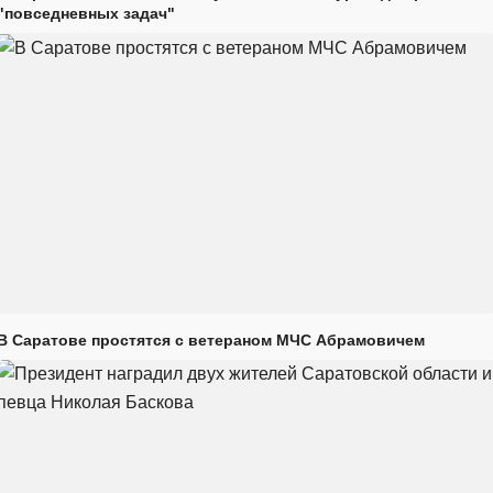
"повседневных задач"
В Саратове простятся с ветераном МЧС Абрамовичем