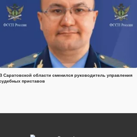
В Саратовской области сменился руководитель управления
судебных приставов