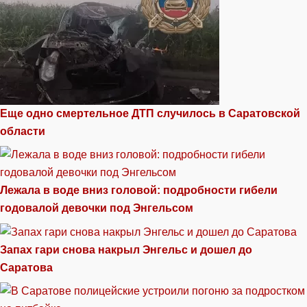
Еще одно смертельное ДТП случилось в Саратовской
области
Лежала в воде вниз головой: подробности гибели
годовалой девочки под Энгельсом
Запах гари снова накрыл Энгельс и дошел до
Саратова