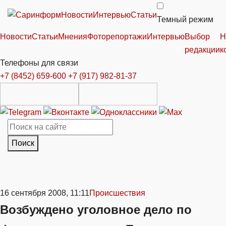
Новости
Интервью
Статьи
Темный режим
Новости
Статьи
Мнения
Фоторепортажи
Интервью
Выбор
Н
редакции
к
Телефоны для связи
+7 (8452) 659-600
+7 (917) 982-81-37
Поиск
16 сентября 2008, 11:11
Происшествия
Возбуждено уголовное дело по