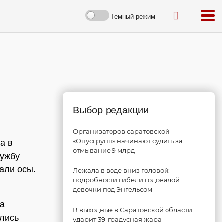
Темный режим
Выбор редакции
Организаторов саратовской
«Опусгрупп» начинают судить за
а в
отмывание 9 млрд
лужбу
али осы.
Лежала в воде вниз головой:
подробности гибели годовалой
девочки под Энгельсом
на
В выходные в Саратовской области
ались
ударит 39-градусная жара