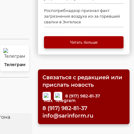
Роспотребнадзор признал факт
загрязнения воздуха из-за горевшей
свалки в Энгельсе
Читать больше
Телеграм
Связаться с редакцией или
прислать новость
8 (917) 982-81-37
8 (917) 982-81-37
info@sarinform.ru