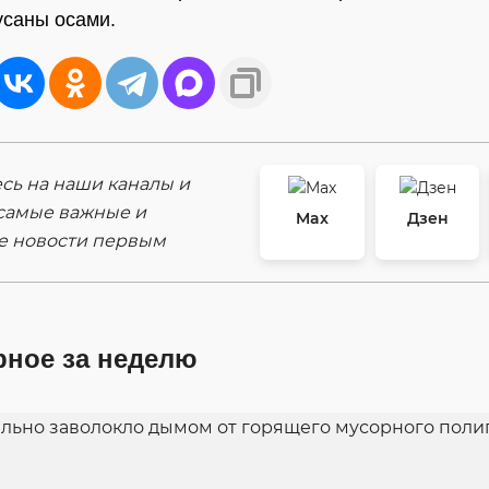
усаны осами.
ь на наши каналы и
самые важные и
Max
Дзен
е новости первым
рное за неделю