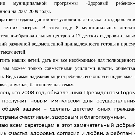
ации муниципальной программы «Здоровый ребенок»
нной на 2007-2009 годы.
ратове созданы достойные условия для отдыха и оздоровлени
в летних лагерях. В этом году 8 муниципальных детски
ительно-образовательных центров и 17 детских оздоровительны
ний различной ведомственной принадлежности готовы к прием
 тысяч детей.
тить наших детей, дать им все необходимое для полноценног
я мы можем только совместными усилиями власти, общества
й. Ведь самая надежная защита ребенка, его опора и поддержка 
овая, дружная, благополучная семья.
рен, что 2008 год, объявленный Президентом Годо
, послужит новым импульсом для осуществлени
 общей задачи – сделать детство юных гражда
страны счастливым, здоровым и благополучным.
аю всем саратовцам в этот замечательный добры
ик счастья, здоровья, согласия и любви, а ребятам 