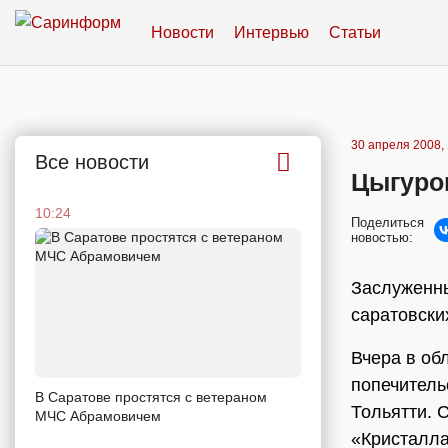
Новости
Интервью
Статьи
30 апреля 2008, 
Все новости
Цыгуро
10:24
Поделиться
новостью:
Заслуженны
саратовски
Вчера в об
попечитель
В Саратове простятся с ветераном
Тольятти. 
МЧС Абрамовичем
«Кристалл