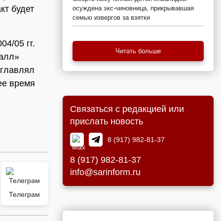
кт будет
осуждена экс-чиновница, прикрывавшая
семью извергов за взятки
04/05 гг.
Читать больше
талл»
зглавлял
ее время
Связаться с редакцией или
прислать новость
8 (917) 982-81-37
8 (917) 982-81-37
info@sarinform.ru
Телеграм