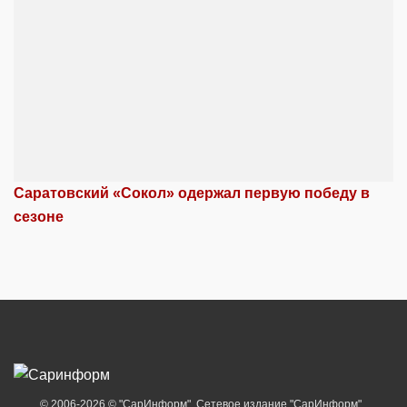
Саратовский «Сокол» одержал первую победу в
сезоне
© 2006-2026 © "СарИнформ". Сетевое издание "СарИнформ".