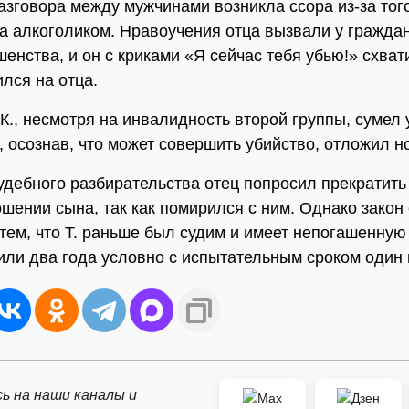
азговора между мужчинами возникла ссора из-за того
а алкоголиком. Нравоучения отца вызвали у граждан
шенства, и он с криками «Я сейчас тебя убью!» схват
ился на отца.
К., несмотря на инвалидность второй группы, сумел 
., осознав, что может совершить убийство, отложил н
удебного разбирательства отец попросил прекратить
ошении сына, так как помирился с ним. Однако закон 
с тем, что Т. раньше был судим и имеет непогашенную
или два года условно с испытательным сроком один 
ь на наши каналы и