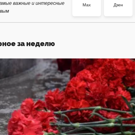
самые важные и интересные
Max
Дзен
рвым
рное за неделю