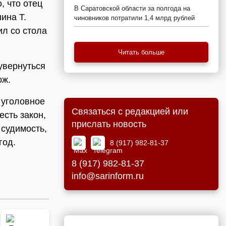
, что отец
В Саратовской области за полгода на
ина Т.
чиновников потратили 1,4 млрд рублей
ил со стола
Читать больше
увернуться
ож.
 уголовное
Связаться с редакцией или
есть закон,
прислать новость
 судимость,
год.
8 (917) 982-81-37
8 (917) 982-81-37
info@sarinform.ru