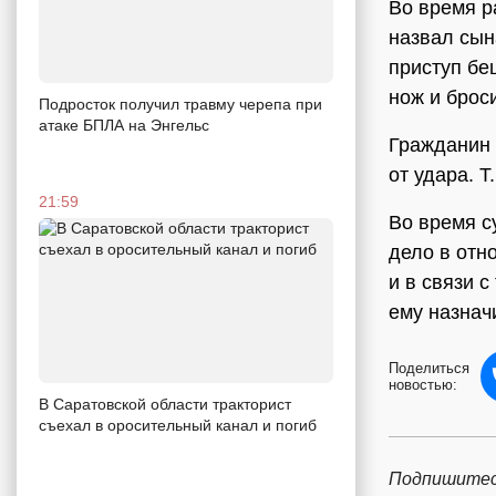
Во время р
назвал сын
приступ бе
нож и брос
Подросток получил травму черепа при
атаке БПЛА на Энгельс
Гражданин 
от удара. Т
21:59
Во время с
дело в отн
и в связи 
ему назнач
Поделиться
новостью:
В Саратовской области тракторист
съехал в оросительный канал и погиб
Подпишитес