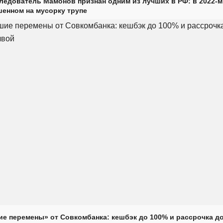
ледователь Мамонов признан одним из лучших в РФ: в 2022-м
енном на мусорку трупе
е перемены» от Совкомбанка: кешбэк до 100% и рассрочка до