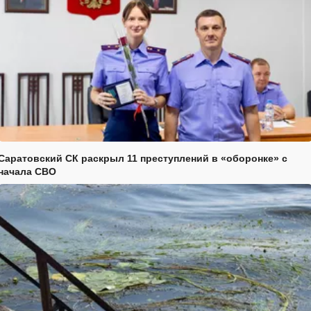
Саратовский СК раскрыл 11 преступлений в «оборонке» с
начала СВО