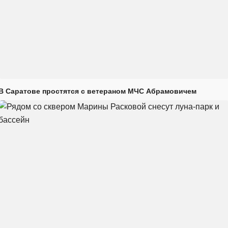
В Саратове простятся с ветераном МЧС Абрамовичем