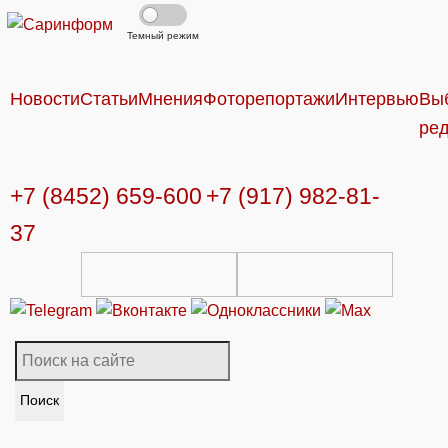
Темный режим
Новости
Статьи
Мнения
Фоторепортажи
Интервью
Вы
ре
+7 (8452) 659-600
+7 (917) 982-81-
37
Поиск