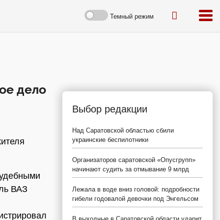
Темный режим
ое дело
Выбор редакции
Над Саратовской областью сбили
украинские беспилотники
жителя
Организаторов саратовской «Опусгрупп»
начинают судить за отмывание 9 млрд
 судебными
ль ВАЗ
Лежала в воде вниз головой: подробности
гибели годовалой девочки под Энгельсом
гистрировал
В выходные в Саратовской области ударит