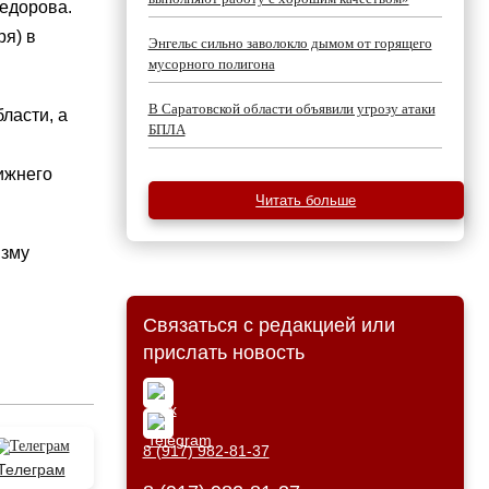
едорова.
ря) в
Энгельс сильно заволокло дымом от горящего
мусорного полигона
В Саратовской области объявили угрозу атаки
ласти, а
БПЛА
ижнего
Читать больше
изму
Связаться с редакцией или
прислать новость
8 (917) 982-81-37
Телеграм