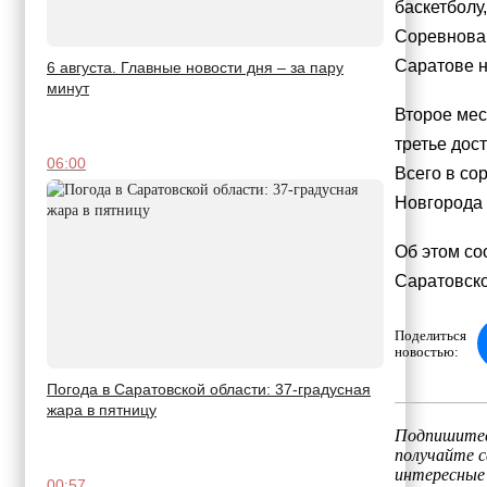
баскетболу
Соревнован
Саратове н
6 августа. Главные новости дня – за пару
минут
Второе мес
третье дос
06:00
Всего в со
Новгорода 
Об этом со
Саратовско
Поделиться
новостью:
Погода в Саратовской области: 37-градусная
жара в пятницу
Подпишитес
получайте 
интересные
00:57