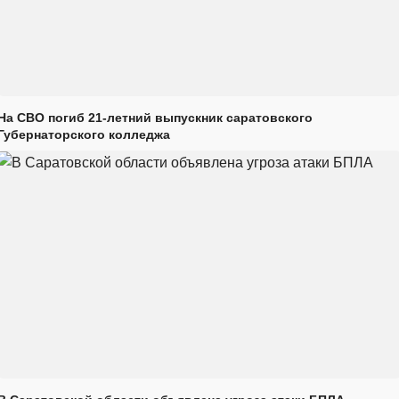
На СВО погиб 21-летний выпускник саратовского
Губернаторского колледжа