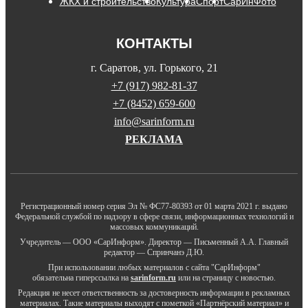
ЖКХ и строительство
Культура
Спорт
СарИнФото
КОНТАКТЫ
г. Саратов, ул. Горького, 21
+7 (917) 982-81-37
+7 (8452) 659-600
info@sarinform.ru
РЕКЛАМА
Регистрационный номер серия Эл № ФС77-80393 от 01 марта 2021 г. выдано
Федеральной службой по надзору в сфере связи, информационных технологий и
массовых коммуникаций.
Учредитель — ООО «СарИнформ». Директор — Письменный А.А. Главный
редактор — Спринчанэ Д.Ю.
При использовании любых материалов с сайта "СарИнформ"
обязательна гиперссылка на
sarinform.ru
или на страницу с новостью.
Редакция не несет ответственность за достоверность информации в рекламных
материалах. Такие материалы выходят с пометкой «Партнёрский материал» и