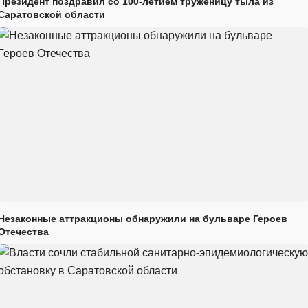
Президент поздравил со 100-летием труженицу тыла из
Саратовской области
Незаконные аттракционы обнаружили на бульваре Героев
Отечества