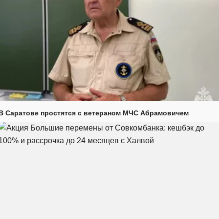
В Саратове простятся с ветераном МЧС Абрамовичем