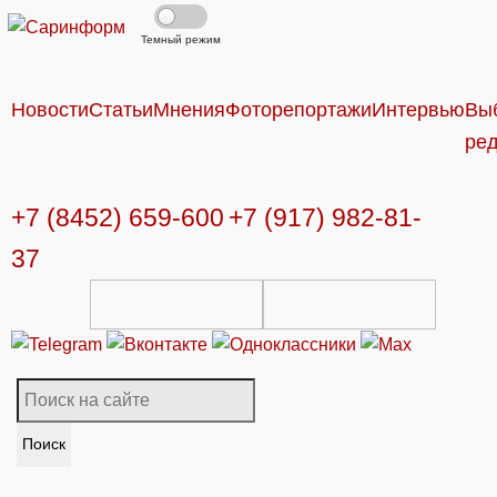
Темный режим
Новости
Статьи
Мнения
Фоторепортажи
Интервью
Вы
ре
+7 (8452) 659-600
+7 (917) 982-81-
37
Поиск