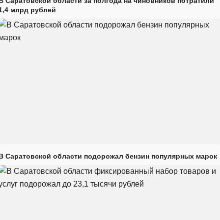
В Саратовской области за полгода на чиновников потратили
1,4 млрд рублей
В Саратовской области подорожал бензин популярных марок