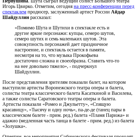
Первушина
. Шута сыграл ведущий солист Большого театра
Игорь Цвирко. Отметим, сегодня
на пресс-конференции перед
спектаклем
продюсер, заслуженный артист России
Айдар
Шайдуллин
рассказал:
«Помимо Шута и Шутихи в спектакле есть и
другие яркие персонажи: купцы, семеро шутов,
семеро шутих и семь маленьких шутов. Эта
совокупность персонажей дает праздничное
настроение, и спектакль остается в памяти,
несмотря на то, что музыка Прокофьева
достаточно сложна и своеобразна. Ставить что-то
на нее довольно тяжело», - подчеркнул
Шайдуллин.
После представления зрителям показали балет, на котором
выступили артисты Воронежского театра оперы и балета,
солисты театра классического балета Касаткиной и Василева,
а также солисты Саратовского театры оперы и балета.
Артисты показали «Ромео и Джульетту», «Спящую
красавицу», «Тысячу и одну ночь», па-де-де (танец пары в
классическом балете - прим. ред.) балета «Пламя Парижа» и
адажио (медленная часть танца в балете - прим. ред.) из балета
«Золушка».
Отметим, все мероприятия Собиновского фестиваля проходят