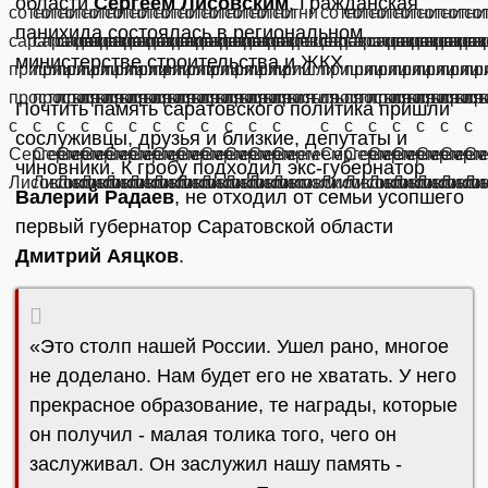
области
Сергеем Лисовским
. Гражданская
панихида состоялась в региональном
министерстве строительства и ЖКХ.
Почтить память саратовского политика пришли
сослуживцы, друзья и близкие, депутаты и
чиновники. К гробу подходил экс-губернатор
Валерий Радаев
, не отходил от семьи усопшего
первый губернатор Саратовской области
Дмитрий Аяцков
.
«Это столп нашей России. Ушел рано, многое
не доделано. Нам будет его не хватать. У него
прекрасное образование, те награды, которые
он получил - малая толика того, чего он
заслуживал. Он заслужил нашу память -