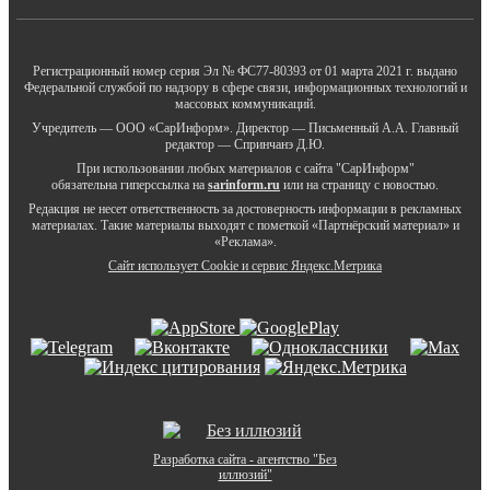
Регистрационный номер серия Эл № ФС77-80393 от 01 марта 2021 г. выдано
Федеральной службой по надзору в сфере связи, информационных технологий и
массовых коммуникаций.
Учредитель — ООО «СарИнформ». Директор — Письменный А.А. Главный
редактор — Спринчанэ Д.Ю.
При использовании любых материалов с сайта "СарИнформ"
обязательна гиперссылка на
sarinform.ru
или на страницу с новостью.
Редакция не несет ответственность за достоверность информации в рекламных
материалах. Такие материалы выходят с пометкой «Партнёрский материал» и
«Реклама».
Сайт использует Cookie и сервиc Яндекс.Метрика
Разработка сайта - агентство "Без
иллюзий"