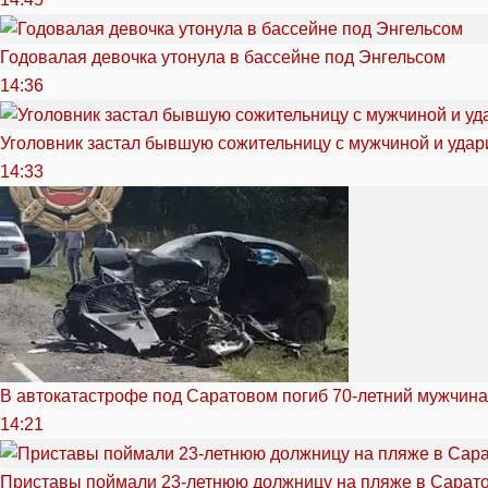
Годовалая девочка утонула в бассейне под Энгельсом
14:36
Уголовник застал бывшую сожительницу с мужчиной и удар
14:33
В автокатастрофе под Саратовом погиб 70-летний мужчина
14:21
Приставы поймали 23-летнюю должницу на пляже в Сарат