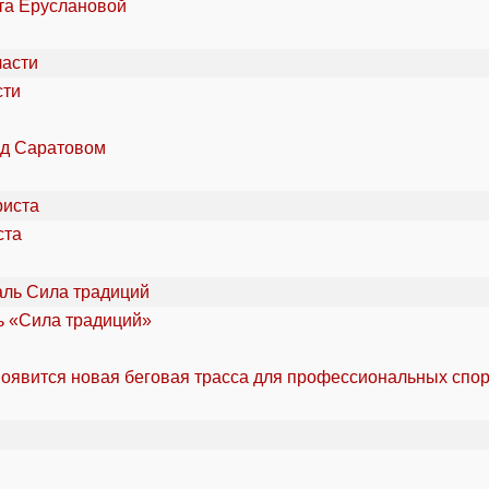
та Еруслановой
сти
од Саратовом
ста
ль «Сила традиций»
оявится новая беговая трасса для профессиональных спо