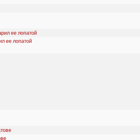
ил ее лопатой
ове