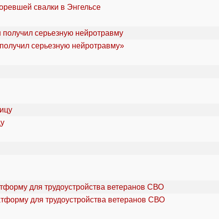
горевшей свалки в Энгельсе
«получил серьезную нейротравму»
цу
атформу для трудоустройства ветеранов СВО