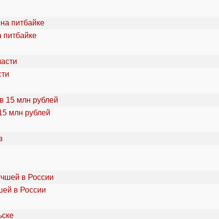
а питбайке
сти
15 млн рублей
шей в России