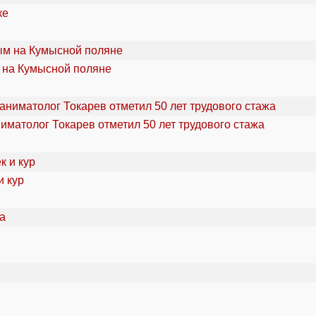
ке
 на Кумысной поляне
ниматолог Токарев отметил 50 лет трудового стажа
и кур