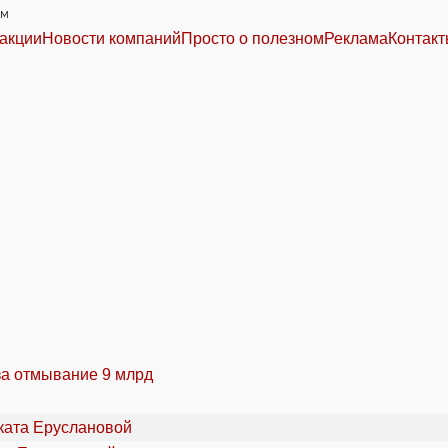
им
акции
Новости компаний
Просто о полезном
Реклама
Контак
за отмывание 9 млрд