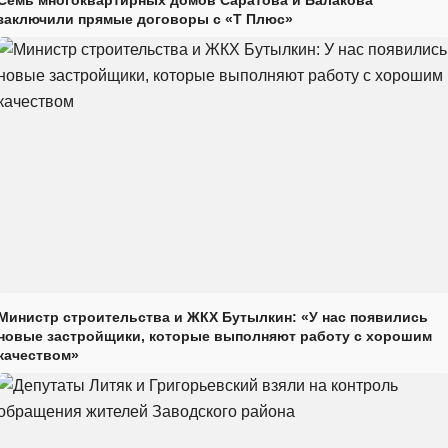
Семь многоквартирных домов Саратова и Балакова
заключили прямые договоры с «Т Плюс»
Министр строительства и ЖКХ Бутылкин: «У нас появились
новые застройщики, которые выполняют работу с хорошим
качеством»