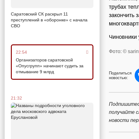
трубах теп
Саратовский СК раскрыл 11
закончить з
преступлений в «оборонке» с начала
многокварт
СВО
Чиновники 
Фото: © sarin
22:54
Организаторов саратовской
«Опусгрупп» начинают судить за
отмывание 9 млрд
Поделиться
новостью:
21:32
Подпишитес
получайте 
новости пе