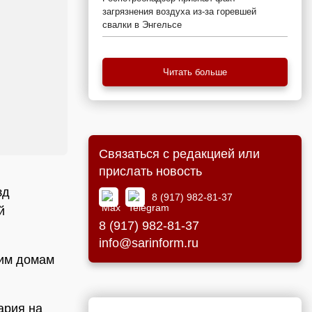
загрязнения воздуха из-за горевшей
свалки в Энгельсе
Читать больше
Связаться с редакцией или
прислать новость
зд
8 (917) 982-81-37
й
8 (917) 982-81-37
info@sarinform.ru
оим домам
ария на