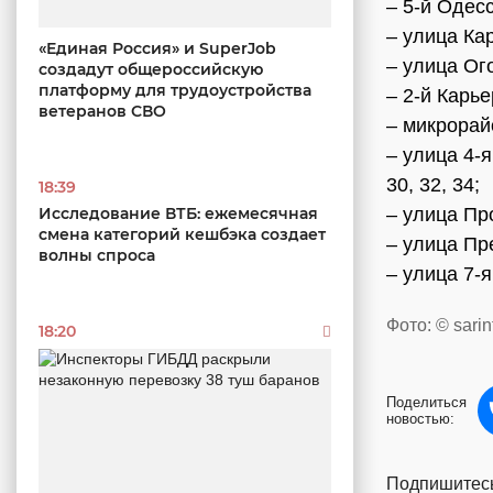
– 5-й Одес
– улица Кар
«Единая Россия» и SuperJob
– улица Ого
создадут общероссийскую
платформу для трудоустройства
– 2-й Карь
ветеранов СВО
– микрорай
– улица 4-я 
30, 32, 34;
18:39
Исследование ВТБ: ежемесячная
– улица Про
смена категорий кешбэка создает
– улица Пре
волны спроса
– улица 7-я
Фото: © sarin
18:20
Поделиться
новостью:
Подпишитесь