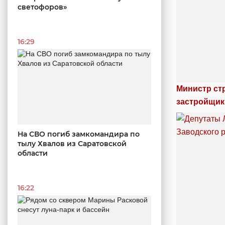
светофоров»
16:29
Министр ст
застройщик
На СВО погиб замкомандира по
тылу Хвалов из Саратовской
области
16:22