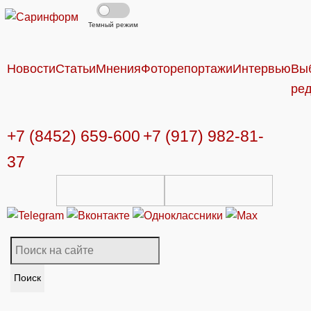
Темный режим
Новости
Статьи
Мнения
Фоторепортажи
Интервью
Вы
ре
+7 (8452) 659-600
+7 (917) 982-81-
37
Поиск