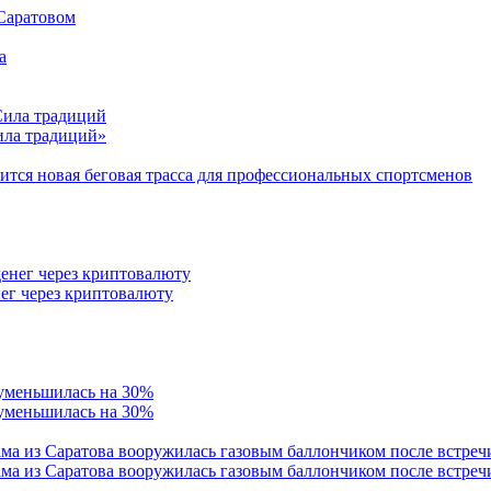
 Саратовом
Сила традиций»
тся новая беговая трасса для профессиональных спортсменов
ег через криптовалюту
 уменьшилась на 30%
ама из Саратова вооружилась газовым баллончиком после встреч