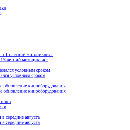
р
и 15-летний мотоциклист
лался условным сроком
ое обновление кинооборудования
ики
 в середине августа