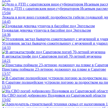
Дело о ДТП с саратовским вице-губернатором Исаевым рассмо
15:04
Лежала в воде вниз головой: подробности гибели годовалой д
14:45
Годовалая девочка утонула в бассейне под Энгельсом
14:36
Уголовник застал бывшую сожительницу с мужчиной и ударил 
14:33
В автокатастрофе под Саратовом погиб 70-летний мужчина
14:21
Приставы поймали 23-летнюю должницу на пляже в Саратове
13:57
В Саратове полицейские устроили погоню за подростком на п
13:33
На СВО погиб доброволец Поздняков из Саратовской области
13:02