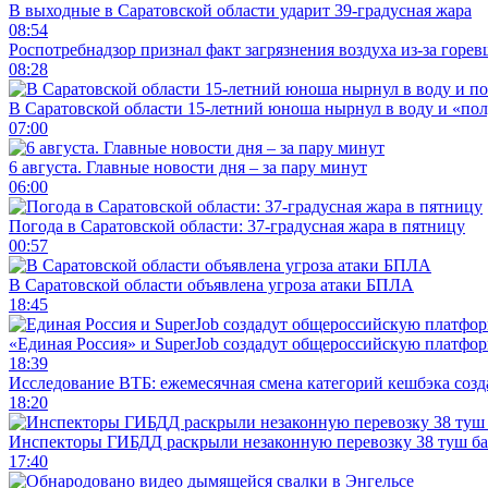
В выходные в Саратовской области ударит 39-градусная жара
08:54
Роспотребнадзор признал факт загрязнения воздуха из-за горев
08:28
В Саратовской области 15-летний юноша нырнул в воду и «по
07:00
6 августа. Главные новости дня – за пару минут
06:00
Погода в Саратовской области: 37-градусная жара в пятницу
00:57
В Саратовской области объявлена угроза атаки БПЛА
18:45
«Единая Россия» и SuperJob создадут общероссийскую платфор
18:39
Исследование ВТБ: ежемесячная смена категорий кешбэка созд
18:20
Инспекторы ГИБДД раскрыли незаконную перевозку 38 туш б
17:40