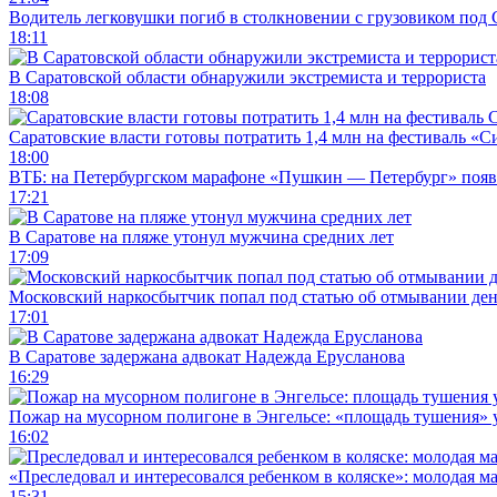
Водитель легковушки погиб в столкновении с грузовиком под
18:11
В Саратовской области обнаружили экстремиста и террориста
18:08
Саратовские власти готовы потратить 1,4 млн на фестиваль «
18:00
ВТБ: на Петербургском марафоне «Пушкин — Петербург» появи
17:21
В Саратове на пляже утонул мужчина средних лет
17:09
Московский наркосбытчик попал под статью об отмывании ден
17:01
В Саратове задержана адвокат Надежда Ерусланова
16:29
Пожар на мусорном полигоне в Энгельсе: «площадь тушения»
16:02
«Преследовал и интересовался ребенком в коляске»: молодая м
15:31