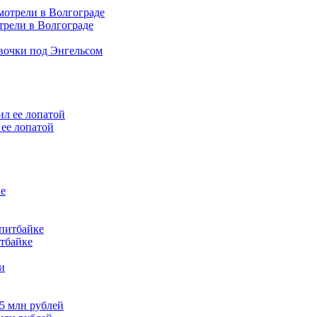
трели в Волгограде
евочки под Энгельсом
ее лопатой
итбайке