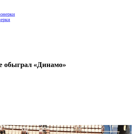
нерки
е обыграл «Динамо»