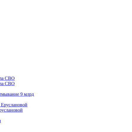
ала СВО
отмывание 9 млрд
Еруслановой