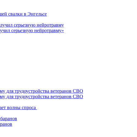
шей свалки в Энгельсе
лучил серьезную нейротравму»
му для трудоустройства ветеранов СВО
ает волны спроса
аранов