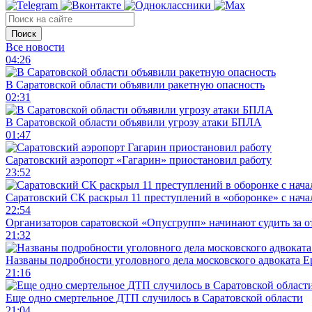
Поиск
Все новости
04:26
В Саратовской области объявили ракетную опасность
02:31
В Саратовской области объявили угрозу атаки БПЛА
01:47
Саратовский аэропорт «Гагарин» приостановил работу
23:52
Саратовский СК раскрыл 11 преступлений в «оборонке» с нач
22:54
Организаторов саратовской «Опусгрупп» начинают судить за 
21:32
Названы подробности уголовного дела московского адвоката 
21:16
Еще одно смертельное ДТП случилось в Саратовской области
21:04