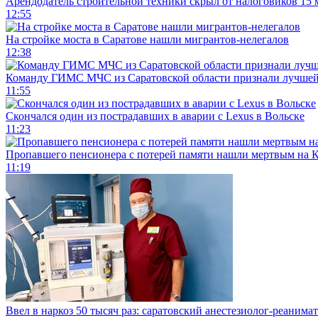
Арендодатель строительной техники скрыл от налоговиков 15 
12:55
На стройке моста в Саратове нашли мигрантов-нелегалов
12:38
Команду ГИМС МЧС из Саратовской области признали лучшей
11:55
Скончался один из пострадавших в аварии c Lexus в Вольске
11:23
Пропавшего пенсионера с потерей памяти нашли мертвым на 
11:19
Ввел в наркоз 50 тысяч раз: саратовский анестезиолог-реанима