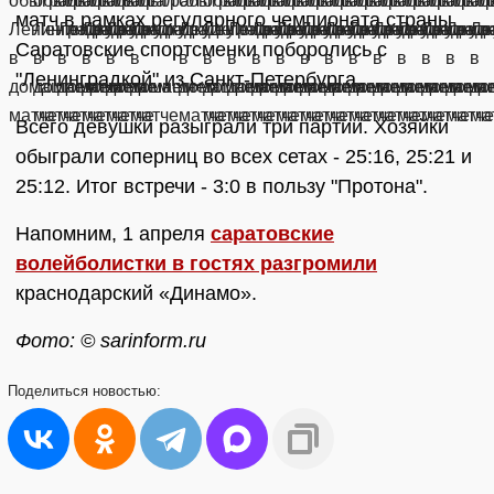
матч в рамках регулярного чемпионата страны.
Саратовские спортсменки поборолись с
"Ленинградкой" из Санкт-Петербурга.
Всего девушки разыграли три партии. Хозяйки
обыграли соперниц во всех сетах - 25:16, 25:21 и
25:12. Итог встречи - 3:0 в пользу "Протона".
Напомним, 1 апреля
саратовские
волейболистки в гостях разгромили
краснодарский «Динамо».
Фото: © sarinform.ru
Поделиться
новостью: