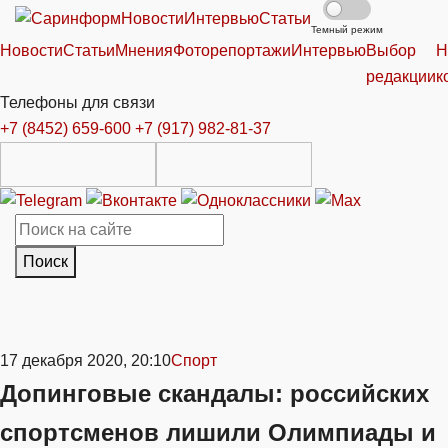
Новости
Интервью
Статьи
Темный режим
Новости
Статьи
Мнения
Фоторепортажи
Интервью
Выбор
Н
редакции
к
Телефоны для связи
+7 (8452) 659-600
+7 (917) 982-81-37
Поиск
17 декабря 2020, 20:10
Спорт
Допинговые скандалы: российских
спортсменов лишили Олимпиады и