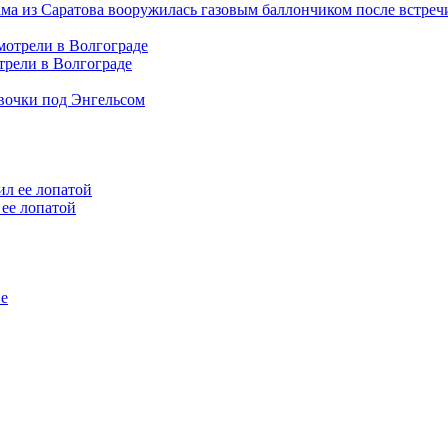
ама из Саратова вооружилась газовым баллончиком после встреч
трели в Волгограде
евочки под Энгельсом
ее лопатой