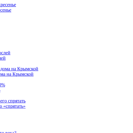
есенье
лей
ома на Крымской
%
о «спрятать»