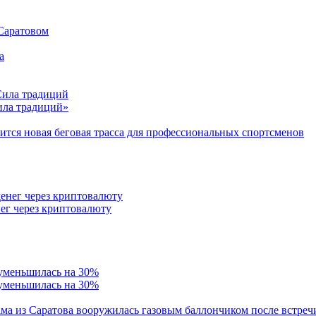
 Саратовом
Сила традиций»
тся новая беговая трасса для профессиональных спортсменов
ег через криптовалюту
 уменьшилась на 30%