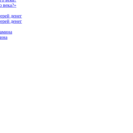
о века?»
терей денег
мина