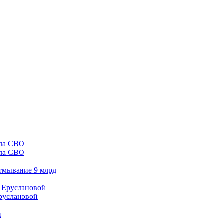
ала СВО
отмывание 9 млрд
Еруслановой