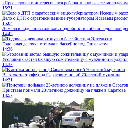
«Преследовал и интересовался ребенком в коляске»: молодая м
15:31
Дело о ДТП с саратовским вице-губернатором Исаевым рассмо
15:04
Лежала в воде вниз головой: подробности гибели годовалой д
14:45
Годовалая девочка утонула в бассейне под Энгельсом
14:36
Уголовник застал бывшую сожительницу с мужчиной и ударил 
14:33
В автокатастрофе под Саратовом погиб 70-летний мужчина
14:21
Приставы поймали 23-летнюю должницу на пляже в Саратове
13:57