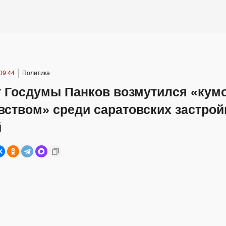
09:44
Политика
т Госдумы Панков возмутился «кум
вством» среди саратовских застро
й