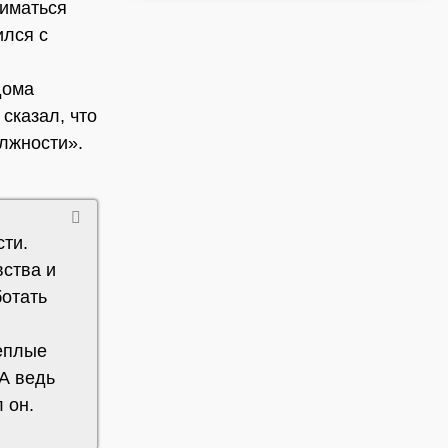
ниматься
ился с
дома
сказал, что
олжности».
сти.
вства и
ботать
теплые
 А ведь
 он.