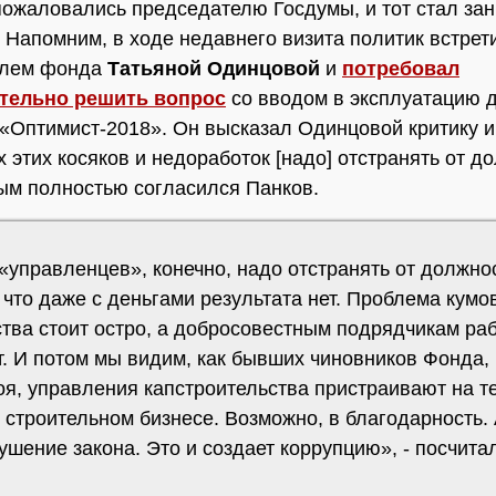
ожаловались председателю Госдумы, и тот стал за
 Напомним, в ходе недавнего визита политик встрет
елем фонда
Татьяной Одинцовой
и
потребовал
тельно решить вопрос
со вводом в эксплуатацию 
«Оптимист-2018». Он высказал Одинцовой критику и 
х этих косяков и недоработок [надо] отстранять от д
м полностью согласился Панков.
«управленцев», конечно, надо отстранять от должно
что даже с деньгами результата нет. Проблема кумо
ства стоит остро, а добросовестным подрядчикам ра
т. И потом мы видим, как бывших чиновников Фонда,
оя, управления капстроительства пристраивают на 
 строительном бизнесе. Возможно, в благодарность.
ушение закона. Это и создает коррупцию», - посчитал