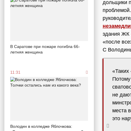
дольщики п
проблемой.
руководит
незамедли
здания ЖК 
«после все
В Саратове при пожаре погибла 66-
С Володины
летняя женщина
«Таких 
11:31
Потому 
сватов
не даю
минстр
места в
это нар
Володин в колледже Яблочкова: