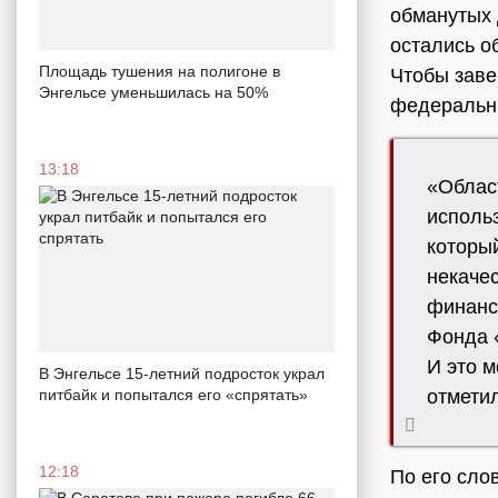
обманутых 
остались о
Площадь тушения на полигоне в
Чтобы заве
Энгельсе уменьшилась на 50%
федеральн
13:18
«Облас
исполь
которы
некачес
финанс
Фонда 
И это 
В Энгельсе 15-летний подросток украл
питбайк и попытался его «спрятать»
отмети
12:18
По его сло