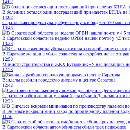
14:02
В больнице остался один пострадавший при налетах БПЛА на 
14:02
Саратовская прокуратура требует вернуть в бюджет 570 млн за
13:43
В Саратовской области за неделю ОРВИ нашли почти у 4,5 ты
13:23
В Саратове женщина убила сожителя за оскорбление: ее отправ
12:58
Министр строительства и ЖКХ Бутылкин: «У нас появились но
12:53
Вандалы разбили городскую диораму в центре Саратова
12:42
Саратовец избил женщину ложкой для обуви в День защитника
12:23
В Энгельсе вскрыли мини-завод по производству паленой водк
11:56
В Саратовской области автомобилисты сбили трех пешеходов