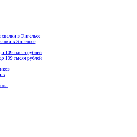
валки в Энгельсе
до 109 тысяч рублей
ков
гона