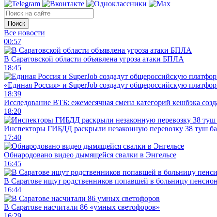
Поиск
Все новости
00:57
В Саратовской области объявлена угроза атаки БПЛА
18:45
«Единая Россия» и SuperJob создадут общероссийскую платфор
18:39
Исследование ВТБ: ежемесячная смена категорий кешбэка созд
18:20
Инспекторы ГИБДД раскрыли незаконную перевозку 38 туш б
17:40
Обнародовано видео дымящейся свалки в Энгельсе
16:45
В Саратове ищут родственников попавшей в больницу пенсио
16:44
В Саратове насчитали 86 «умных светофоров»
16:29