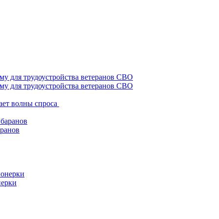
му для трудоустройства ветеранов СВО
ает волны спроса
аранов
нерки