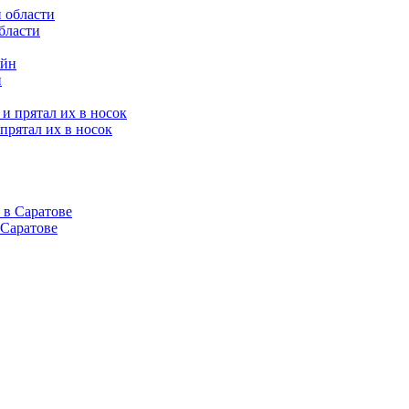
бласти
н
прятал их в носок
 Саратове