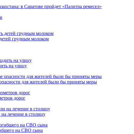
захстана: в Саратове пройдет «Палитра ремесел»
 детей грудным молоком
дить на улицу
 опасности для жителей были бы приняты меры
метров дорог
 на лечение в столицу
гибшего на СВО сына