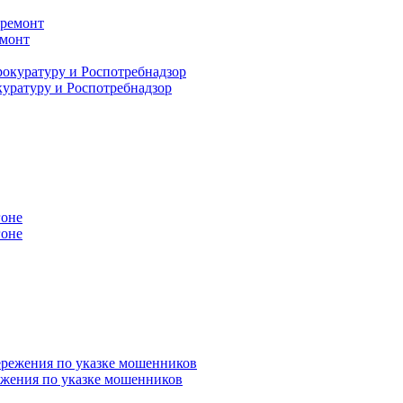
емонт
куратуру и Роспотребнадзор
гоне
ежения по указке мошенников