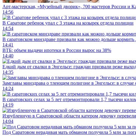
Арт-мастерская, «Музейный дворик», 700 мастеров России и Ка
14:56
В Саратове ребенок упал с 3 этажа на козырек отдела полиции
14:54
В саратовском минздраве призвали как можно дольше кормить
14:41
ВТБ: объем выдачи ипотеки в России вырос на 38%
14:40
Едкий дым от свалки в Энгельсе: граждан призвали реже выхо
14:35
Замглавы минздрава о тлеющем полигоне в Энгельсе: в случае
14:24
В саратовских селах за 5 лет отремонтировали 1,7 тысячи кило
14:19
Изрубленную в Саратовской области катером девочку перевели
14:04
Под Саратовом нерадивая мать обманом получила 5 млн за по