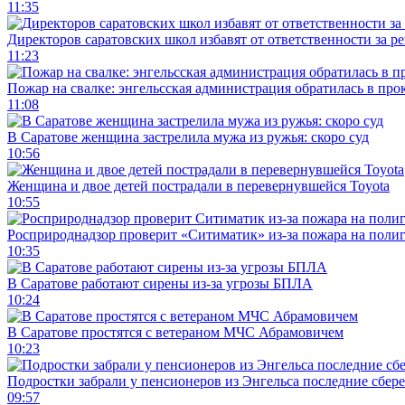
11:35
Директоров саратовских школ избавят от ответственности за р
11:23
Пожар на свалке: энгельсская администрация обратилась в про
11:08
В Саратове женщина застрелила мужа из ружья: скоро суд
10:56
Женщина и двое детей пострадали в перевернувшейся Toyota
10:55
Росприроднадзор проверит «Ситиматик» из-за пожара на поли
10:35
В Саратове работают сирены из-за угрозы БПЛА
10:24
В Саратове простятся с ветераном МЧС Абрамовичем
10:23
Подростки забрали у пенсионеров из Энгельса последние сбер
09:57