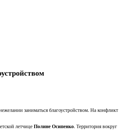
оустройством
нежелании заниматься благоустройством. На конфликт
ветской летчице
Полине Осипенко
. Территория вокруг