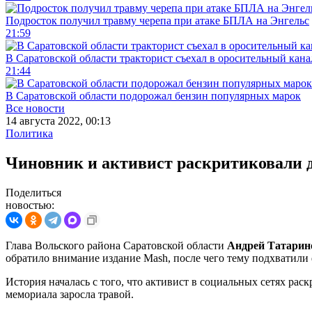
Подросток получил травму черепа при атаке БПЛА на Энгельс
21:59
В Саратовской области тракторист съехал в оросительный кана
21:44
В Саратовской области подорожал бензин популярных марок
Все новости
14 августа 2022, 00:13
Политика
Чиновник и активист раскритиковали д
Поделиться
новостью:
Глава Вольского района Саратовской области
Андрей Татарин
обратило внимание издание Mash, после чего тему подхватил
История началась с того, что активист в социальных сетях рас
мемориала заросла травой.