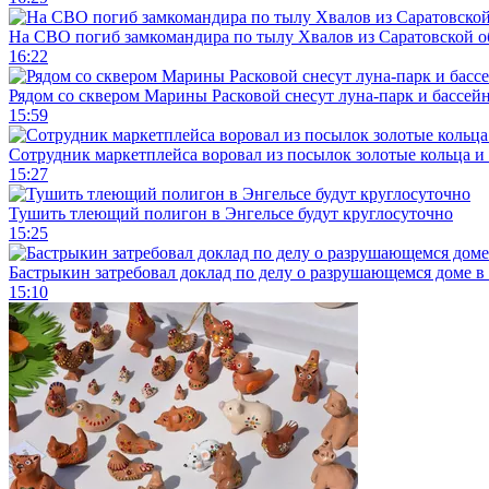
На СВО погиб замкомандира по тылу Хвалов из Саратовской о
16:22
Рядом со сквером Марины Расковой снесут луна-парк и бассей
15:59
Сотрудник маркетплейса воровал из посылок золотые кольца и 
15:27
Тушить тлеющий полигон в Энгельсе будут круглосуточно
15:25
Бастрыкин затребовал доклад по делу о разрушающемся доме в
15:10