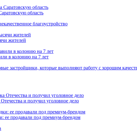
Саратовскую область
 некачественное благоустройство
сячи жителей
или в колонию на 7 лет
вые застройщики, которые выполняют работу с хорошим качест
 Отечества и получил уголовное дело
и: ее продавали под премиум-брендом