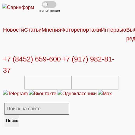
Темный режим
Новости
Статьи
Мнения
Фоторепортажи
Интервью
Вы
ре
+7 (8452) 659-600
+7 (917) 982-81-
37
Поиск