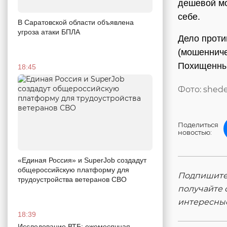
дешевой мо
себе.
В Саратовской области объявлена
угроза атаки БПЛА
Дело проти
(мошенниче
Похищенный
18:45
Фото: shed
Поделиться
новостью:
«Единая Россия» и SuperJob создадут
общероссийскую платформу для
Подпишитес
трудоустройства ветеранов СВО
получайте 
интересны
18:39
Исследование ВТБ: ежемесячная