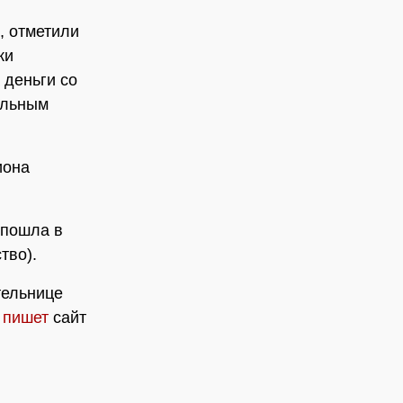
, отметили
ки
 деньги со
альным
иона
 пошла в
тво).
тельнице
,
пишет
сайт