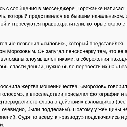
сь с сообщения в мессенджере. Горожанке написал
ль, который представился ее бывшим начальником. 
ой интересуются правоохранители, которые скоро с
тельно позвонил «силовик», который представился
ом Морозовым. Он запугал пенсионерку тем, что ее 
 взломаны злоумышленниками, а сбережения находя
тобы спасти деньги, нужно было перевести их на «бе
пояснила жертва мошенничества, «Морозов» говори
голосом», а впоследствии присылал фотографии и 
дтверждали его слова о действиях взломщиков (все
 очевидно, были подделаны). Поэтому у женщины н
мнений. Судя по всему, к «разводу» подключались и 
и.