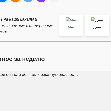
ь на наши каналы и
самые важные и интересные
Max
Дзен
рвым
рное за неделю