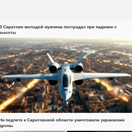
В Саратове молодой мужчина пострадал при падении с
высоты
На подлете к Саратовской области уничтожили украинские
дроны