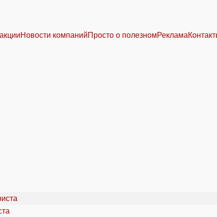
акции
Новости компаний
Просто о полезном
Реклама
Контак
ста