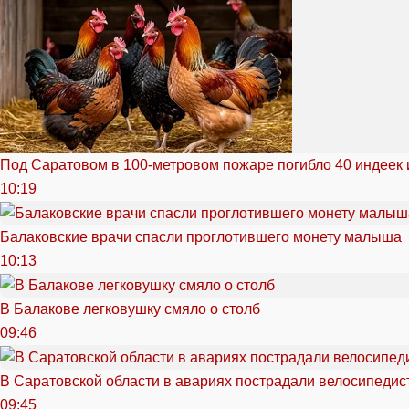
Под Саратовом в 100-метровом пожаре погибло 40 индеек 
10:19
Балаковские врачи спасли проглотившего монету малыша
10:13
В Балакове легковушку смяло о столб
09:46
В Саратовской области в авариях пострадали велосипедист
09:45