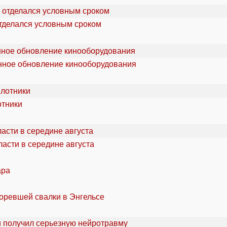
отделался условным сроком
онное обновление кинооборудования
отники
асти в середине августа
ара
горевшей свалки в Энгельсе