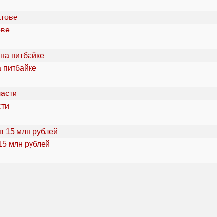
ове
а питбайке
сти
15 млн рублей