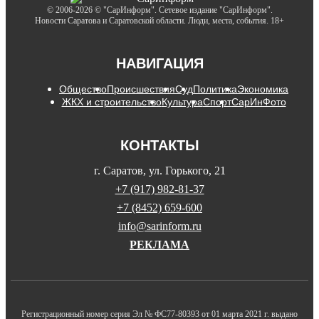
© 2006-2026 © "СарИнформ". Сетевое издание "СарИнформ".
Новости Саратова и Саратовской области. Люди, места, события. 18+
НАВИГАЦИЯ
Общество
Происшествия
Суд
Политика
Экономика
ЖКХ и строительство
Культура
Спорт
СарИнФото
КОНТАКТЫ
г. Саратов, ул. Горького, 21
+7 (917) 982-81-37
+7 (8452) 659-600
info@sarinform.ru
РЕКЛАМА
Регистрационный номер серия Эл № ФС77-80393 от 01 марта 2021 г. выдано