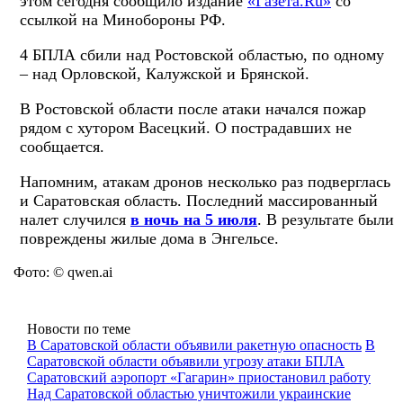
этом сегодня сообщило издание
«Газета.Ru»
со
ссылкой на Минобороны РФ.
4 БПЛА сбили над Ростовской областью, по одному
– над Орловской, Калужской и Брянской.
В Ростовской области после атаки начался пожар
рядом с хутором Васецкий. О пострадавших не
сообщается.
Напомним, атакам дронов несколько раз подверглась
и Саратовская область. Последний массированный
налет случился
в ночь на 5 июля
. В результате были
повреждены жилые дома в Энгельсе.
Фото: © qwen.ai
Новости по теме
В Саратовской области объявили ракетную опасность
В
Саратовской области объявили угрозу атаки БПЛА
Саратовский аэропорт «Гагарин» приостановил работу
Над Саратовской областью уничтожили украинские